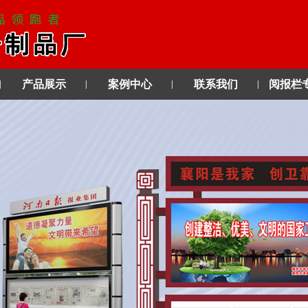
产品展示
案例中心
联系我们
阅报栏
|
|
|
|