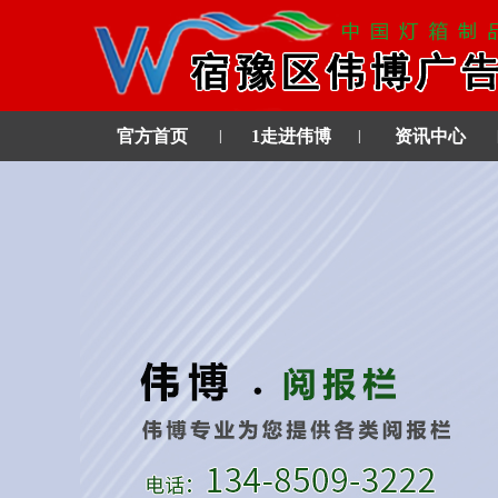
官方首页
1走进伟博
资讯中心
|
|