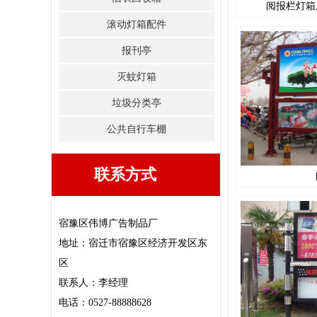
阅报栏灯箱
滚动灯箱配件
报刊亭
灭蚊灯箱
垃圾分类亭
公共自行车棚
联系方式
宿豫区伟博广告制品厂
地址：宿迁市宿豫区经济开发区东
区
联系人：李经理
电话：0527-88888628