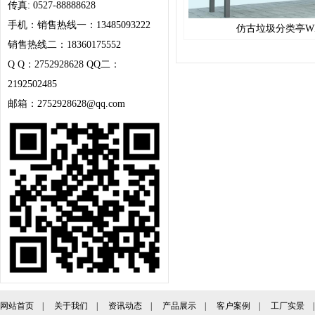
传真: 0527-88888628
手机：销售热线一：13485093222
仿古垃圾分类亭WB
销售热线二：18360175552
Q Q：2752928628 QQ二：
2192502485
邮箱：2752928628@qq.com
网站首页
|
关于我们
|
资讯动态
|
产品展示
|
客户案例
|
工厂实景