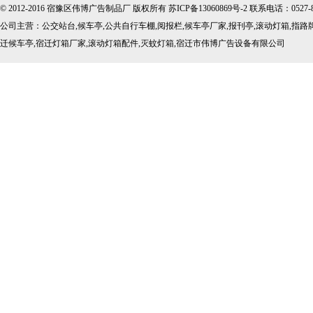
© 2012-2016 宿豫区伟博广告制品厂 版权所有
苏ICP备13060869号-2
联系电话：0527-8
公司主营：
公交站台
,
候车亭
,
公共自行车棚
,
阅报栏
,
候车亭厂家
,
报刊亭
,
滚动灯箱
,
指路
迁候车亭
,
宿迁灯箱厂家
,
滚动灯箱配件
,
灭蚊灯箱
,
宿迁市伟博广告设备有限公司