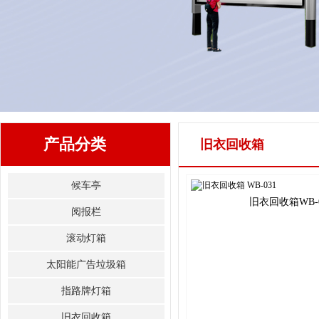
产品分类
旧衣回收箱
候车亭
旧衣回收箱WB-0
阅报栏
滚动灯箱
太阳能广告垃圾箱
指路牌灯箱
旧衣回收箱